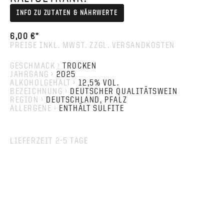
INFO ZU ZUTATEN & NÄHRWERTE
6,00 €*
PREISE INKL. MWST. ZZGL. VERSANDKOSTEN
GESCHMACK ›
TROCKEN
JAHRGANG ›
2025
ALKOHOLGEHALT ›
12,5% VOL.
BEZEICHNUNG ›
DEUTSCHER QUALITÄTSWEIN
REGION ›
DEUTSCHLAND, PFALZ
ALLERGENE ›
ENTHÄLT SULFITE
LIEFERZEIT 2-5 TAGE