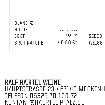
BLANC Æ
NOIRS
VARIANTEN AB
SEKT
SECCO
21,50 €*
48,00 €*
BRUT NATURE
WEISS
RALF HÆRTEL WEINE
HAUPTSTRASSE 23 › 67149 MECKENH
TELEFON 06326 70 100 72
KONTAKT@HAERTEL-PFALZ.DE