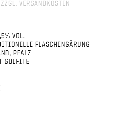
. ZZGL. VERSANDKOSTEN
,5% VOL.
DITIONELLE FLASCHENGÄRUNG
ND, PFALZ
T SULFITE
E