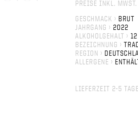
PREISE INKL. MWST
GESCHMACK ›
BRUT
JAHRGANG ›
2022
ALKOHOLGEHALT ›
12
BEZEICHNUNG ›
TRA
REGION ›
DEUTSCHLA
ALLERGENE ›
ENTHÄL
LIEFERZEIT 2-5 TAG